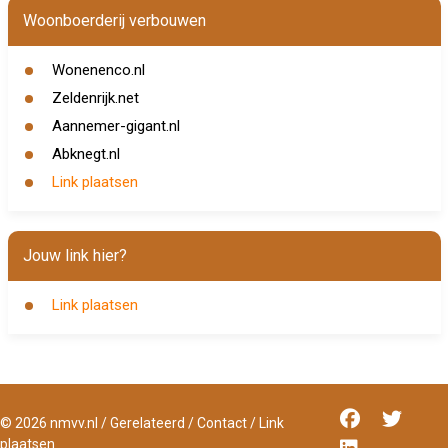
Woonboerderij verbouwen
Wonenenco.nl
Zeldenrijk.net
Aannemer-gigant.nl
Abknegt.nl
Link plaatsen
Jouw link hier?
Link plaatsen
©
2026
nmvv.nl
/
Gerelateerd
/
Contact
/
Link
plaatsen